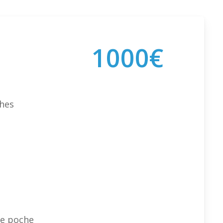
1
0
0
0
€
ches
ne poche