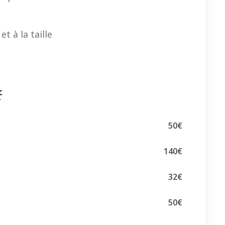
t à la taille
É
50€
140€
32€
50€