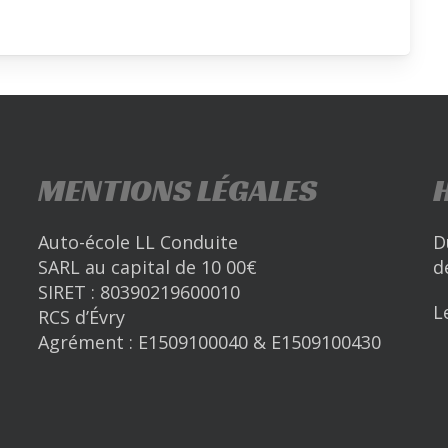
MENTIONS LÉGALES
Auto-école LL Conduite
D
SARL au capital de 10 00€
d
SIRET : 80390219600010
L
RCS d’Évry
Agrément : E1509100040 & E1509100430